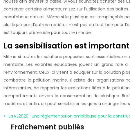
housse afin d’éviter la casse. Si vous souhaitez acheter des u
conserver certains aliments, misez sur l’utilisation des boît
caoutchouc naturel. Même si le plastique est remplaçable par c
plastique par d’autres matières n’est pas du tout bon pour l’en
est toujours préférable pour tout le monde.
La sensibilisation est importan
Même si toutes les solutions proposées sont essentielles, on 
mentalité. Les volontés éducatives jouent un grand rôle à 
l’environnement. Ceux-ci visent à éduquer sur la pollution pla
combattre la pollution marine. Il existe des organisations
intéressantes, de rapporter les excitations liées à la polluti
comportements envers la consommation de plastique. Bref, p
matières et enfin, on peut sensibiliser les gens à changer l
La RE2020 : une réglementation ambitieuse pour la constru
Fraîchement publiés