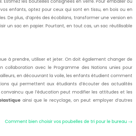
l. Estimez les bouteilles consignées en verre. Pour emballer ou
 vos enfants, optez pour ceux qui sont en tissu, en bois ou en
les. De plus, d’après des écobilans, transformer une version en
sir un sac en papier. Pourtant, en tout cas, un sac réutilisable
nue à prendre, utiliser et jeter. On doit également changer de
s en collaboration avec le Programme des Nations unies pour
’ailleurs, en découvrant la voile, les enfants étudient comment
tions qui permettent aux étudiants d’écouter des actualités
us convaincu que l’éducation peut modifier les attitudes et les
 plastique
ainsi que le recyclage, on peut employer d’autres
Comment bien choisir vos poubelles de tri pour le bureau