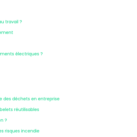
au travail ?
lement
ments électriques ?
le des déchets en entreprise
lets réutilisables
en ?
les risques incendie