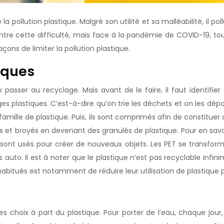
 pollution plastique. Malgré son utilité et sa malléabilité, il po
 cette difficulté, mais face à la pandémie de COVID-19, tout e
açons de limiter la pollution plastique.
iques
passer au recyclage. Mais avant de le faire, il faut identifier 
ges plastiques. C’est-à-dire qu’on trie les déchets et on les d
 famille de plastique. Puis, ils sont comprimés afin de constitue
lis et broyés en devenant des granulés de plastique. Pour en savo
és sont usés pour créer de nouveaux objets. Les PET se transfo
s auto. Il est à noter que le plastique n’est pas recyclable inf
 habitués est notamment de réduire leur utilisation de plastique
des choix à part du plastique. Pour porter de l’eau, chaque j