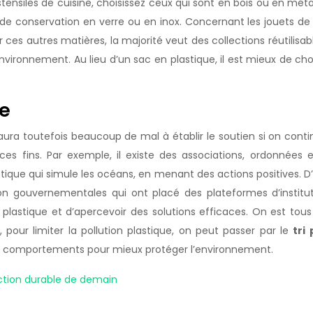
stensiles de cuisine, choisissez ceux qui sont en bois ou en méta
es de conservation en verre ou en inox. Concernant les jouets de
es autres matières, la majorité veut des collections réutilisab
vironnement. Au lieu d’un sac en plastique, il est mieux de choi
te
aura toutefois beaucoup de mal à établir le soutien si on conti
ces fins. Par exemple, il existe des associations, ordonnée
stique qui simule les océans, en menant des actions positives. D
 non gouvernementales qui ont placé des plateformes d’institu
on plastique et d’apercevoir des solutions efficaces. On est to
our limiter la pollution plastique, on peut passer par le
tri
eurs comportements pour mieux protéger l’environnement.
ction durable de demain