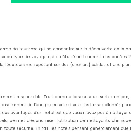
 forme de tourisme qui se concentre sur la découverte de la nat
ouveau type de voyage qui a débuté au tournant des années 19
 l’écotourisme reposent sur des {anchors} solides et une planif
ent responsable. Tout comme lorsque vous sortez un jour, vous
consomment de l’énergie en vain si vous les laissez allumés pe
un des avantages d’un hôtel est que vous n’avez pas à nettoyer d
cela permet d’économiser l’utilisation de nettoyants chimiques 
is en toute sécurité. En fait, les hôtels pensent généralement que