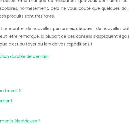
e besoin et le manque de ressources que vous considérez com
 scolaires, honnêtement, cela ne vous coûte que quelques doll
es produits sont très rares.
t rencontrer de nouvelles personnes, découvrir de nouvelles cul
t-être remarqué, la plupart de ces conseils s’appliquent égalem
que c’est au foyer ou lors de vos expéditions !
ction durable de demain
au travail ?
lement
ments électriques ?