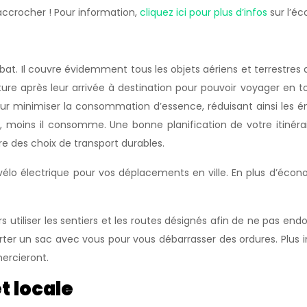
l’accrocher ! Pour information,
cliquez ici pour plus d’infos
sur l’éc
at. Il couvre évidemment tous les objets aériens et terrestres a
après leur arrivée à destination pour pouvoir voyager en toute 
ur minimiser la consommation d’essence, réduisant ainsi les ém
etit, moins il consomme. Une bonne planification de votre itin
re des choix de transport durables.
élo électrique pour vos déplacements en ville. En plus d’écono
s utiliser les sentiers et les routes désignés afin de ne pas 
mporter un sac avec vous pour vous débarrasser des ordures. Plu
mercieront.
t locale