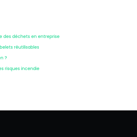
le des déchets en entreprise
lets réutilisables
en ?
les risques incendie