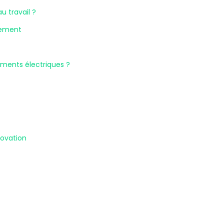
au travail ?
lement
ments électriques ?
novation