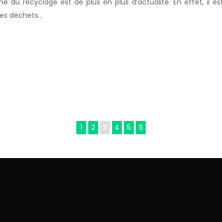
 du recyclage est de plus en plus d’actualité. En effet, il e
 des déchets…
1
2
3
4
5
6